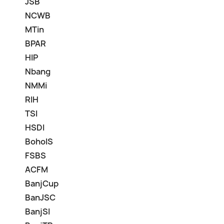
JSB
NCWB
MTin
BPAR
HIP
Nbang
NMMi
RIH
TSI
HSDI
BohoIS
FSBS
ACFM
BanjCup
BanJSC
BanjSI