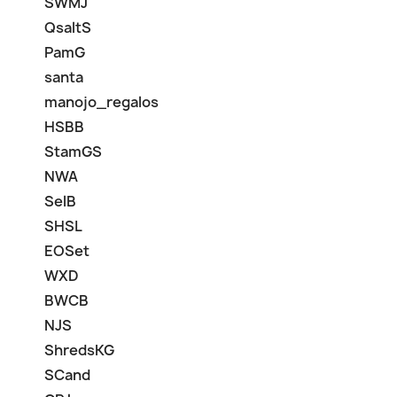
SWMJ
QsaltS
PamG
santa
manojo_regalos
HSBB
StamGS
NWA
SelB
SHSL
EOSet
WXD
BWCB
NJS
ShredsKG
SCand