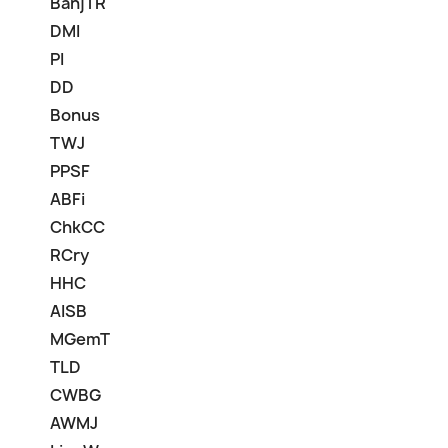
BanjTR
DMI
PI
DD
Bonus
TWJ
PPSF
ABFi
ChkCC
RCry
HHC
AISB
MGemT
TLD
CWBG
AWMJ