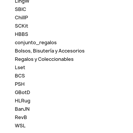
LingW
SBIC
ChillP
SCKit
HBBS
conjunto_regalos
Bolsos, Bisutería y Accesorios
Regalos y Coleccionables
Lset
BCS
PSH
GBotD
HLRug
BanJN
RevB
WSL