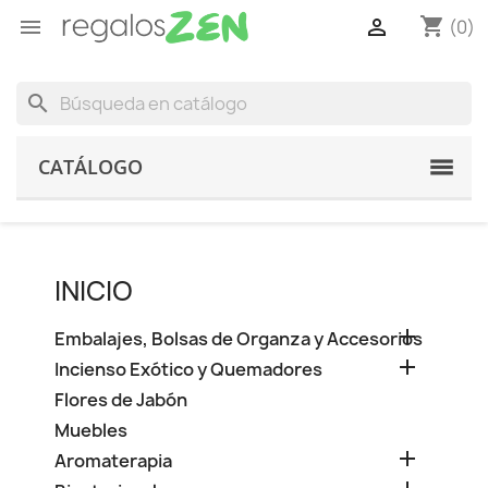
shopping_cart


(0)
search
CATÁLOGO
INICIO

Embalajes, Bolsas de Organza y Accesorios

Incienso Exótico y Quemadores
Flores de Jabón
Muebles

Aromaterapia