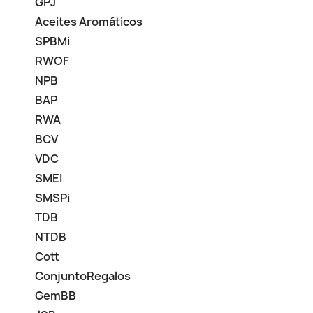
GPJ
Aceites Aromáticos
SPBMi
RWOF
NPB
BAP
RWA
BCV
VDC
SMEI
SMSPi
TDB
NTDB
Cott
ConjuntoRegalos
GemBB