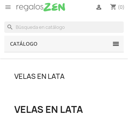
shopping_cart


(0)
search
CATÁLOGO
VELAS EN LATA
VELAS EN LATA