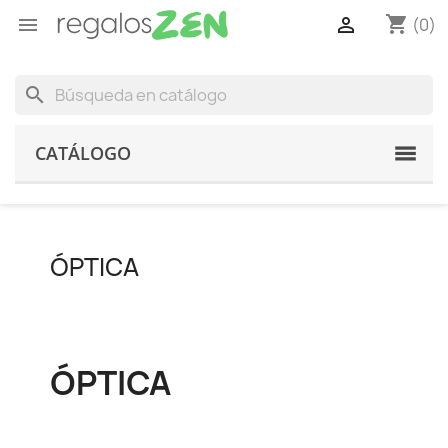
shopping_cart


(0)
search
CATÁLOGO
ÓPTICA
ÓPTICA