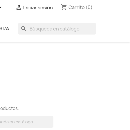
shopping_cart


Carrito
(0)
Iniciar sesión
search
RTAS
roductos.