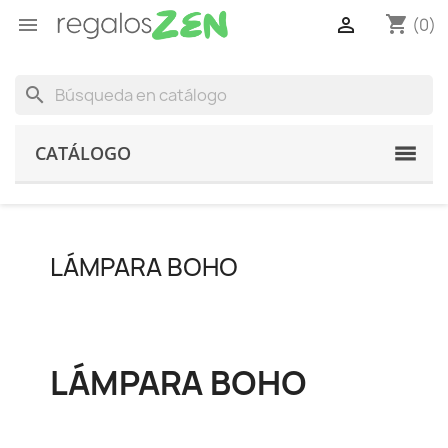
shopping_cart


(0)
search
CATÁLOGO
LÁMPARA BOHO
LÁMPARA BOHO