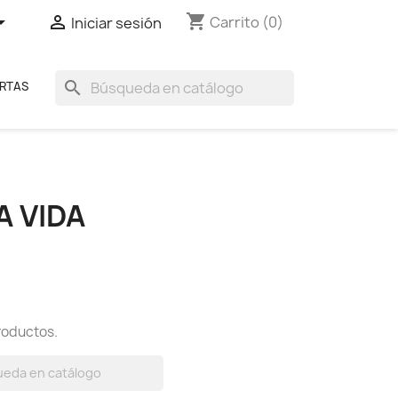
shopping_cart


Carrito
(0)
Iniciar sesión
search
RTAS
A VIDA
roductos.