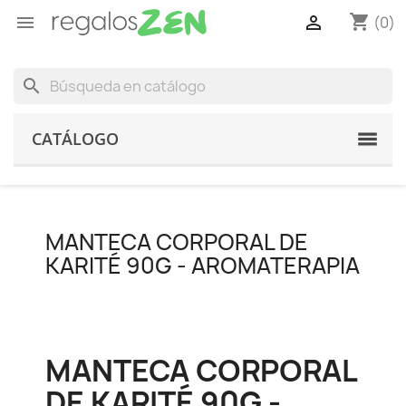
shopping_cart


(0)
search
CATÁLOGO
MANTECA CORPORAL DE
KARITÉ 90G - AROMATERAPIA
MANTECA CORPORAL
DE KARITÉ 90G -