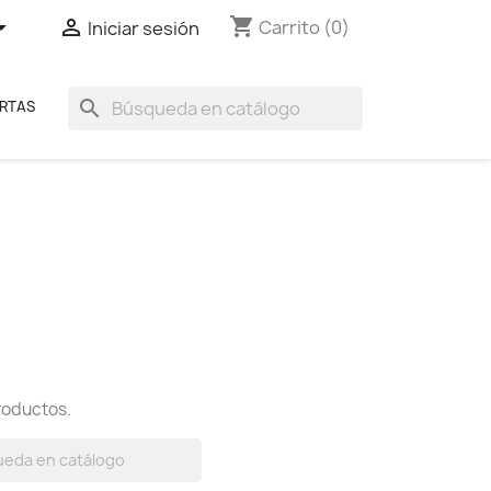
shopping_cart


Carrito
(0)
Iniciar sesión
search
RTAS
roductos.