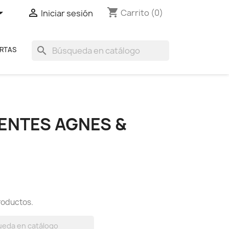
shopping_cart


Carrito
(0)
Iniciar sesión
search
RTAS
ENTES AGNES &
roductos.