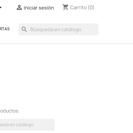
shopping_cart


Carrito
(0)
Iniciar sesión
search
RTAS
roductos.