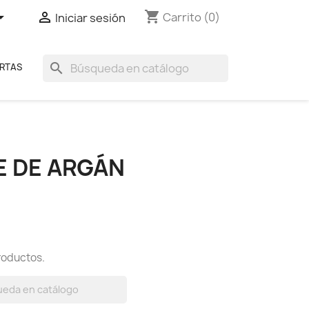
shopping_cart


Carrito
(0)
Iniciar sesión
search
RTAS
E DE ARGÁN
roductos.