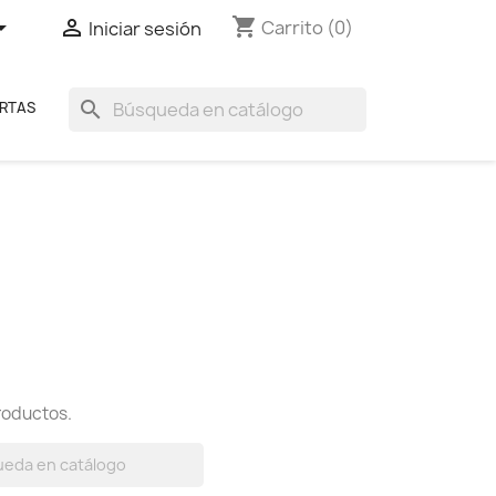
shopping_cart


Carrito
(0)
Iniciar sesión
search
RTAS
roductos.