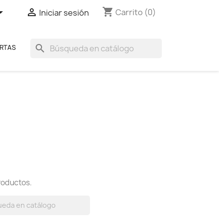
shopping_cart


Carrito
(0)
Iniciar sesión
search
RTAS
roductos.