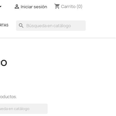
shopping_cart


Carrito
(0)
Iniciar sesión
search
RTAS
CO
roductos.