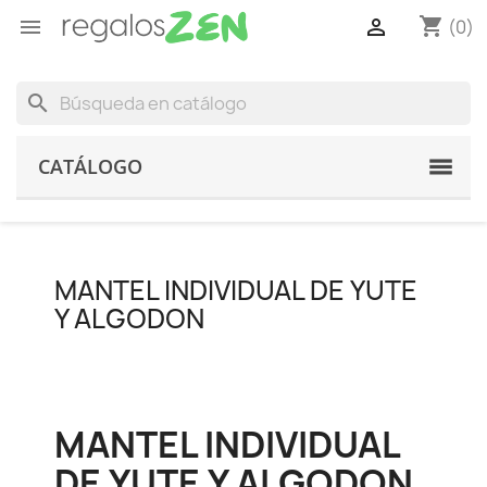
shopping_cart


(0)
search
CATÁLOGO
MANTEL INDIVIDUAL DE YUTE
Y ALGODON
MANTEL INDIVIDUAL
DE YUTE Y ALGODON