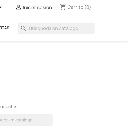
shopping_cart


Carrito
(0)
Iniciar sesión
search
RTAS
roductos.