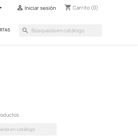
shopping_cart


Carrito
(0)
Iniciar sesión
search
RTAS
roductos.