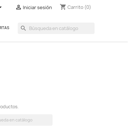
shopping_cart


Carrito
(0)
Iniciar sesión
search
RTAS
roductos.