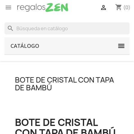
shopping_cart


(0)
search
CATÁLOGO
BOTE DE CRISTAL CON TAPA
DE BAMBÚ
BOTE DE CRISTAL
CON TAPA DE BAMBÚ