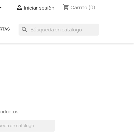
shopping_cart


Carrito
(0)
Iniciar sesión
search
RTAS
roductos.