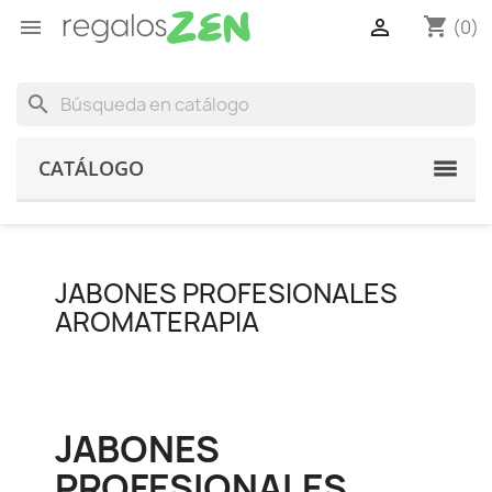
shopping_cart


(0)
search
CATÁLOGO
JABONES PROFESIONALES
AROMATERAPIA
JABONES
PROFESIONALES