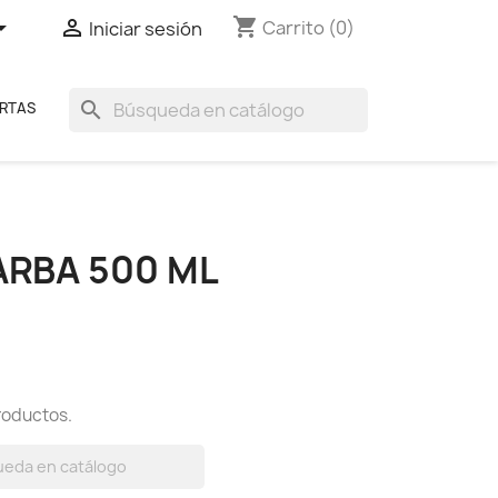
shopping_cart


Carrito
(0)
Iniciar sesión
search
RTAS
ARBA 500 ML
roductos.