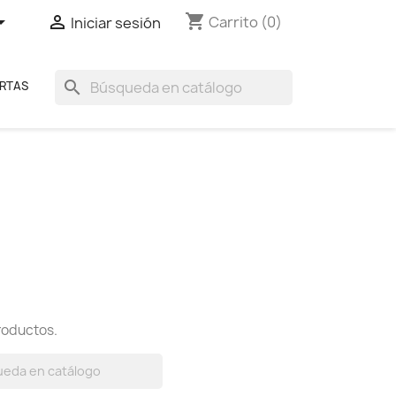
shopping_cart


Carrito
(0)
Iniciar sesión
search
RTAS
roductos.