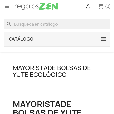
shopping_cart


(0)
search
CATÁLOGO
MAYORISTADE BOLSAS DE
YUTE ECOLÓGICO
MAYORISTADE
BOLSAS DE YUTE