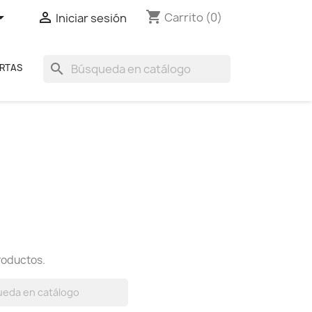
shopping_cart


Carrito
(0)
Iniciar sesión
search
RTAS
roductos.