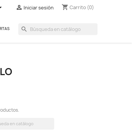
shopping_cart


Carrito
(0)
Iniciar sesión
search
RTAS
PLO
roductos.