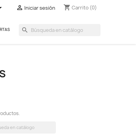
shopping_cart


Carrito
(0)
Iniciar sesión
search
RTAS
S
roductos.