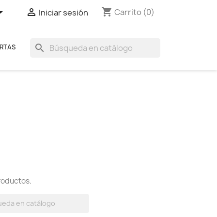
shopping_cart


Carrito
(0)
Iniciar sesión
search
RTAS
roductos.