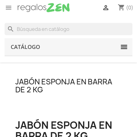
shopping_cart


(0)
search
CATÁLOGO
JABÓN ESPONJA EN BARRA
DE 2 KG
JABÓN ESPONJA EN
BARRA DE 2 KG