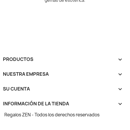
gemas de esotérica.
PRODUCTOS

NUESTRA EMPRESA

SU CUENTA

INFORMACIÓN DE LA TIENDA
keyboard_arrow_down
Regalos ZEN - Todos los derechos reservados