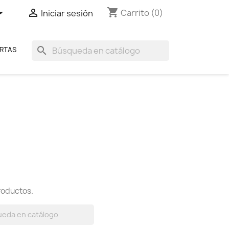
shopping_cart


Carrito
(0)
Iniciar sesión
search
RTAS
roductos.