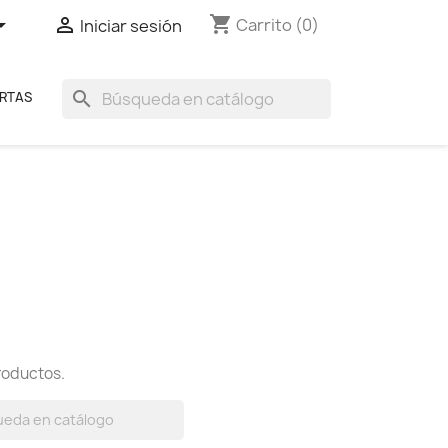
shopping_cart


Carrito
(0)
Iniciar sesión
search
RTAS
roductos.