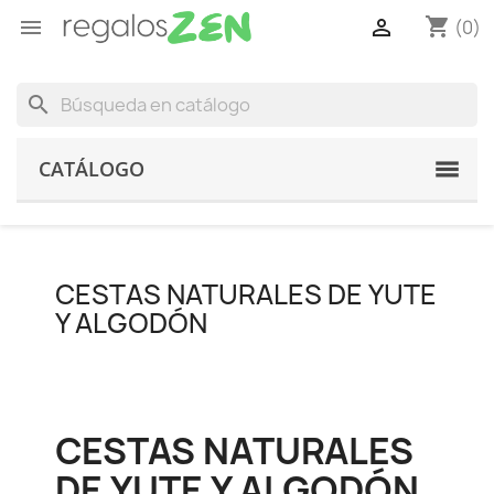
shopping_cart


(0)
search
CATÁLOGO
CESTAS NATURALES DE YUTE
Y ALGODÓN
CESTAS NATURALES
DE YUTE Y ALGODÓN