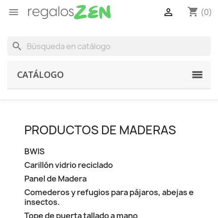
shopping_cart


(0)
search
CATÁLOGO
PRODUCTOS DE MADERAS
BWIS
Carillón vidrio reciclado
Panel de Madera
Comederos y refugios para pájaros, abejas e
insectos.
Tope de puerta tallado a mano