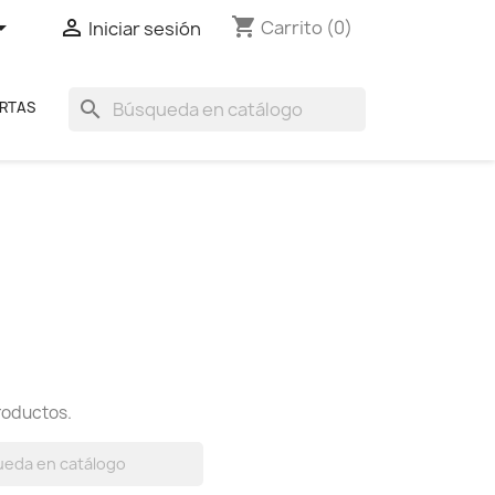
shopping_cart


Carrito
(0)
Iniciar sesión
search
RTAS
roductos.