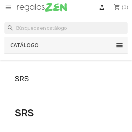
shopping_cart


(0)
search
CATÁLOGO
SRS
SRS