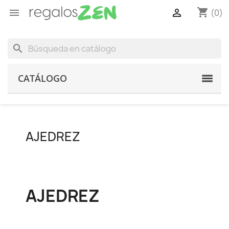
shopping_cart


(0)
search
CATÁLOGO
AJEDREZ
AJEDREZ