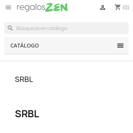
shopping_cart


(0)
search
CATÁLOGO
SRBL
SRBL