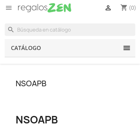
shopping_cart


(0)
search
CATÁLOGO
NSOAPB
NSOAPB