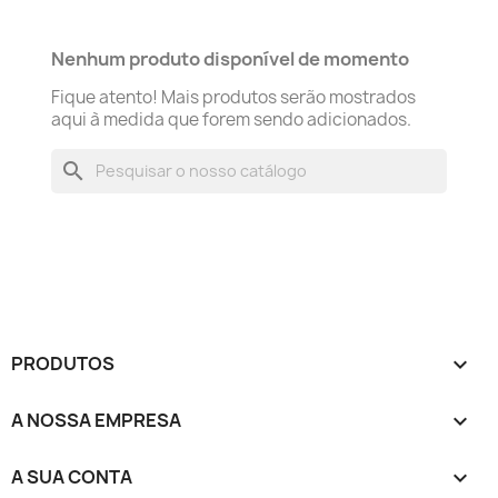
Nenhum produto disponível de momento
Fique atento! Mais produtos serão mostrados
aqui à medida que forem sendo adicionados.
search
PRODUTOS

A NOSSA EMPRESA

A SUA CONTA
